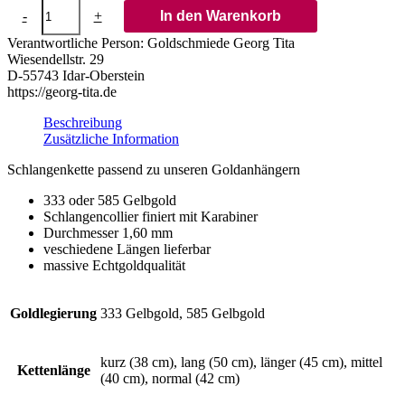
Anhängerkette
-
+
In den Warenkorb
in
Gold
Verantwortliche Person:
Goldschmiede Georg Tita
1,6
Wiesendellstr. 29
mm
D-55743 Idar-Oberstein
(Schlangen-
https://georg-tita.de
Collier)
Menge
Beschreibung
Zusätzliche Information
Schlangenkette passend zu unseren Goldanhängern
333 oder 585 Gelbgold
Schlangencollier finiert mit Karabiner
Durchmesser 1,60 mm
veschiedene Längen lieferbar
massive Echtgoldqualität
Goldlegierung
333 Gelbgold, 585 Gelbgold
kurz (38 cm), lang (50 cm), länger (45 cm), mittel
Kettenlänge
(40 cm), normal (42 cm)