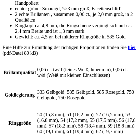
Handpoliert
echter grüner Smaragd, 5×3 mm groß, Facettenschliff
2 echte Brillanten , zusammen 0,06 ct., je 2,0 mm groß, in 2
Qualitäten
Ringkopf ca. 4,8 mm, die Ringschiene verjüngt sich auf ca.
2,4 mm Breite und ist 1,3 mm stark
Gewicht: ca. 4,5 gr. bei mittlerer Ringgröße in 585 Gold
Eine Hilfe zur Ermittlung der richtigen Proportionen finden Sie
hier
(pdf-Datei 80 kB)
0,06 ct. tw/if (feines Weiß, lupenrein), 0,06 ct.
Brillantqualität
w/si (Weiß mit kleinen Einschlüssen)
333 Gelbgold, 585 Gelbgold, 585 Rosegold, 750
Goldlegierung
Gelbgold, 750 Rosegold
50 (15,8 mm), 51 (16,2 mm), 52 (16,5 mm), 53
(16,8 mm), 54 (17,2 mm), 55 (17,5 mm), 56 (17,8
Ringgröße
mm), 57 (18,2 mm), 58 (18,4 mm), 59 (18,8 mm),
60 (19,1 mm), 61 (19,4 mm), 62 (19,7 mm)