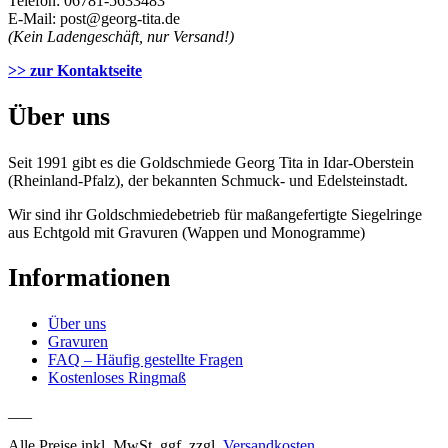
Telefon: 06781-5633483
E-Mail: post@georg-tita.de
(Kein Ladengeschäft, nur Versand!)
>> zur Kontaktseite
Über uns
Seit 1991 gibt es die Goldschmiede Georg Tita in Idar-Oberstein
(Rheinland-Pfalz), der bekannten Schmuck- und Edelsteinstadt.
Wir sind ihr Goldschmiedebetrieb für maßangefertigte Siegelringe
aus Echtgold mit Gravuren (Wappen und Monogramme)
Informationen
Über uns
Gravuren
FAQ – Häufig gestellte Fragen
Kostenloses Ringmaß
___
Alle Preise inkl. MwSt. ggf. zzgl.
Versandkosten