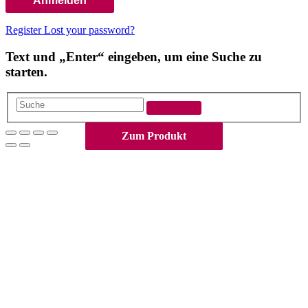
Register
Lost your password?
Text und „Enter“ eingeben, um eine Suche zu
starten.
Suche
Nach
Zum Produkt
Zum Produkt
Zum Produkt
Zum Produkt
Zum Produkt
oben
scrollen