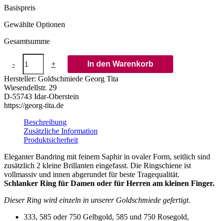
Basispreis
Gewählte Optionen
Gesamtsumme
Bandring
-
+
In den Warenkorb
in
Gold,
Hersteller:
Goldschmiede Georg Tita
5x3
Wiesendellstr. 29
mm
D-55743 Idar-Oberstein
Smaragd
https://georg-tita.de
und
2
Beschreibung
Brillanten
Zusätzliche Information
Menge
Produktsicherheit
Eleganter Bandring mit feinem Saphir in ovaler Form, seitlich sind
zusätzlich 2 kleine Brillanten eingefasst. Die Ringschiene ist
vollmassiv und innen abgerundet für beste Tragequalität.
Schlanker Ring für Damen oder für Herren am kleinen Finger.
Dieser Ring wird einzeln in unserer Goldschmiede gefertigt.
333, 585 oder 750 Gelbgold, 585 und 750 Rosegold,