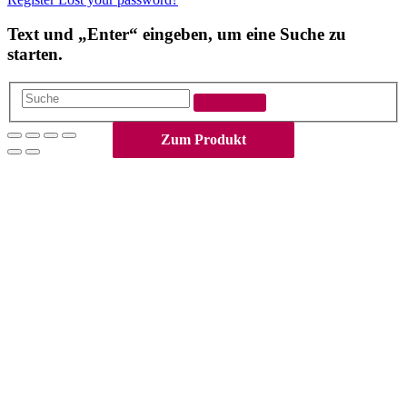
Text und „Enter“ eingeben, um eine Suche zu
starten.
Suche
Nach
Zum Produkt
Zum Produkt
Zum Produkt
Zum Produkt
oben
scrollen