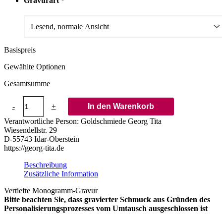
Gravurart
*
Basispreis
Gewählte Optionen
Gesamtsumme
Monogrammgravur
-
+
In den Warenkorb
in
Metall
Verantwortliche Person:
Goldschmiede Georg Tita
-
Wiesendellstr. 29
vertieft
D-55743 Idar-Oberstein
Menge
https://georg-tita.de
Beschreibung
Zusätzliche Information
Vertiefte Monogramm-Gravur
Bitte beachten Sie, dass gravierter Schmuck aus Gründen des
Personalisierungsprozesses vom Umtausch ausgeschlossen ist