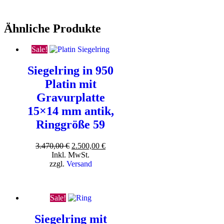
Ähnliche Produkte
Sale!
Siegelring in 950
Platin mit
Gravurplatte
15×14 mm antik,
Ringgröße 59
Ursprünglicher
Aktueller
3.470,00
€
2.500,00
€
Preis
Preis
Inkl. MwSt.
war:
ist:
zzgl.
Versand
3.470,00 €
2.500,00 €.
Sale!
Siegelring mit