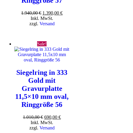
Ringgröße 57
Ursprünglicher
Aktueller
1.940,00
€
1.390,00
€
Preis
Preis
Inkl. MwSt.
war:
ist:
zzgl.
Versand
1.940,00 €
1.390,00 €.
Sale!
Siegelring in 333
Gold mit
Gravurplatte
11,5×10 mm oval,
Ringgröße 56
Ursprünglicher
Aktueller
1.010,00
€
690,00
€
Preis
Preis
Inkl. MwSt.
war:
ist:
zzgl.
Versand
1.010,00 €
690,00 €.