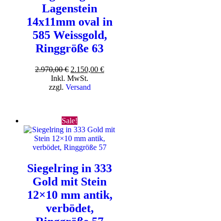
Lagenstein
14x11mm oval in
585 Weissgold,
Ringgröße 63
Ursprünglicher
Aktueller
2.970,00
€
2.150,00
€
Preis
Preis
Inkl. MwSt.
war:
ist:
zzgl.
Versand
2.970,00 €
2.150,00 €.
Sale!
Siegelring in 333
Gold mit Stein
12×10 mm antik,
verbödet,