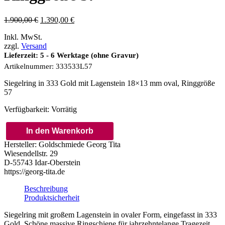
Ursprünglicher
Aktueller
1.900,00
€
1.390,00
€
Preis
Preis
Inkl. MwSt.
war:
ist:
zzgl.
Versand
1.900,00 €
1.390,00 €.
Lieferzeit: 5 - 6 Werktage (ohne Gravur)
Artikelnummer:
333533L57
Siegelring in 333 Gold mit Lagenstein 18×13 mm oval, Ringgröße
57
Verfügbarkeit:
Vorrätig
In den Warenkorb
Siegelring
Hersteller:
Goldschmiede Georg Tita
in
Wiesendellstr. 29
333
D-55743 Idar-Oberstein
Gold
https://georg-tita.de
mit
Lagenstein
Beschreibung
18x13
Produktsicherheit
mm
oval,
Siegelring mit großem Lagenstein in ovaler Form, eingefasst in 333
Ringgröße
Gold. Schöne massive Ringschiene für jahrzehntelange Tragezeit.