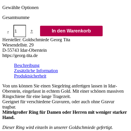
Gewählte Optionen
Gesamtsumme
Siegelring
-
+
In den Warenkorb
in
Gold
Hersteller:
Goldschmiede Georg Tita
mit
Wiesendellstr. 29
Stein
D-55743 Idar-Oberstein
14x11
https://georg-tita.de
mm
oval,
Beschreibung
tailliert
Zusätzliche Information
Menge
Produktsicherheit
Von uns können Sie einen Siegelring anfertigen lassen in Idar-
Oberstein, eingefasst in echtem Gold. Mit einer schönen massiven
Ringschiene für eine lange Tragezeit.
Geeignet für verschiedene Gravuren, oder auch ohne Gravur
tragbar.
Mittelgroßer Ring für Damen oder Herren mit weniger starker
Hand.
Dieser Ring wird einzeln in unserer Goldschmiede gefertigt.