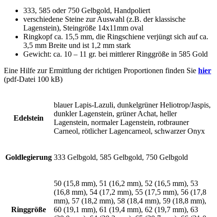
333, 585 oder 750 Gelbgold, Handpoliert
verschiedene Steine zur Auswahl (z.B. der klassische
Lagenstein), Steingröße 14x11mm oval
Ringkopf ca. 15,5 mm, die Ringschiene verjüngt sich auf ca.
3,5 mm Breite und ist 1,2 mm stark
Gewicht: ca. 10 – 11 gr. bei mittlerer Ringgröße in 585 Gold
Eine Hilfe zur Ermittlung der richtigen Proportionen finden Sie
hier
(pdf-Datei 100 kB)
blauer Lapis-Lazuli, dunkelgrüner Heliotrop/Jaspis,
dunkler Lagenstein, grüner Achat, heller
Edelstein
Lagenstein, normaler Lagenstein, rotbrauner
Carneol, rötlicher Lagencarneol, schwarzer Onyx
Goldlegierung
333 Gelbgold, 585 Gelbgold, 750 Gelbgold
50 (15,8 mm), 51 (16,2 mm), 52 (16,5 mm), 53
(16,8 mm), 54 (17,2 mm), 55 (17,5 mm), 56 (17,8
mm), 57 (18,2 mm), 58 (18,4 mm), 59 (18,8 mm),
Ringgröße
60 (19,1 mm), 61 (19,4 mm), 62 (19,7 mm), 63