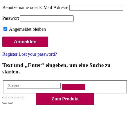
Benutzername oder E-Mail-Adresse
Passwort
Angemeldet bleiben
Register
Lost your password?
Text und „Enter“ eingeben, um eine Suche zu
starten.
Suche
Nach
Zum Produkt
Zum Produkt
Zum Produkt
Zum Produkt
Zum Produkt
Zum Produkt
Zum Produkt
Zum Produkt
Zum Produkt
Zum Produkt
Zum Produkt
Zum Produkt
oben
scrollen