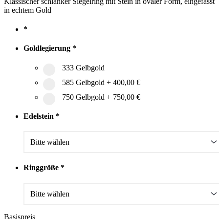
Klassischer schlanker Siegelring mit Stein in ovaler Form, eingefasst
in echtem Gold
*
Goldlegierung
*
333 Gelbgold
585 Gelbgold
+
400,00 €
750 Gelbgold
+
750,00 €
Edelstein
*
Ringgröße
*
Basispreis