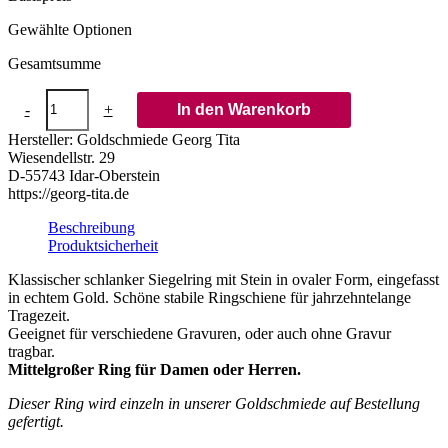
Gewählte Optionen
Gesamtsumme
Siegelring
-
+
In den Warenkorb
in
Gold
Hersteller:
Goldschmiede Georg Tita
mit
Wiesendellstr. 29
Stein
D-55743 Idar-Oberstein
15x12
https://georg-tita.de
mm
oval
Beschreibung
tailliert
Produktsicherheit
Menge
Klassischer schlanker Siegelring mit Stein in ovaler Form, eingefasst
in echtem Gold. Schöne stabile Ringschiene für jahrzehntelange
Tragezeit.
Geeignet für verschiedene Gravuren, oder auch ohne Gravur
tragbar.
Mittelgroßer Ring für Damen oder Herren.
Dieser Ring wird einzeln in unserer Goldschmiede auf Bestellung
gefertigt.