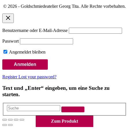
© 2026 - Goldschmiedeatelier Georg Tita. Alle Rechte vorbehalten.
Benutzername oder E-Mail-Adresse
Passwort
Angemeldet bleiben
Register
Lost your password?
Text und „Enter“ eingeben, um eine Suche zu
starten.
Suche
Nach
Zum Produkt
Zum Produkt
Zum Produkt
Zum Produkt
Zum Produkt
Zum Produkt
Zum Produkt
Zum Produkt
Zum Produkt
Zum Produkt
Zum Produkt
Zum Produkt
oben
scrollen