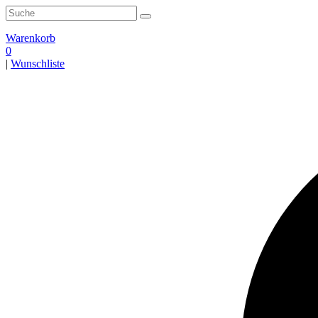
Zum
Search
Inhalt
for:
springen
Warenkorb
0
|
Wunschliste