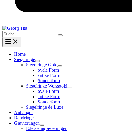
Search
for:
Home
Siegelringe
Siegelringe Gold
ovale Form
antike Form
Sonderform
Siegelringe Weissgold
ovale Form
antike Form
Sonderform
Siegelringe de Luxe
Anhänger
Bandringe
Gravierungen
Edelsteingravierungen