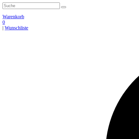
Zum
Search
Inhalt
for:
springen
Warenkorb
0
|
Wunschliste