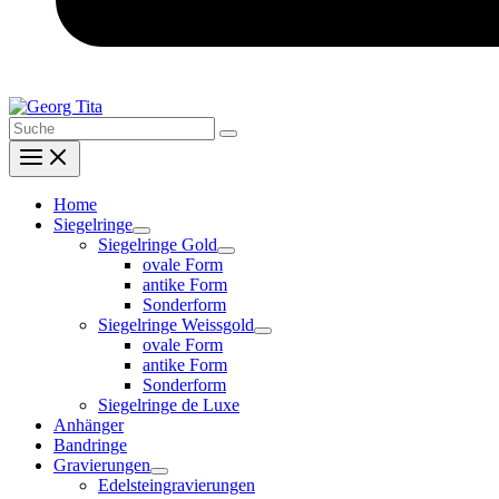
Search
for:
Home
Siegelringe
Siegelringe Gold
ovale Form
antike Form
Sonderform
Siegelringe Weissgold
ovale Form
antike Form
Sonderform
Siegelringe de Luxe
Anhänger
Bandringe
Gravierungen
Edelsteingravierungen