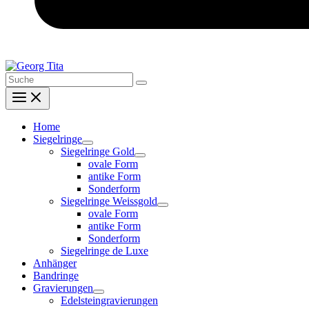
Search
for:
Home
Siegelringe
Siegelringe Gold
ovale Form
antike Form
Sonderform
Siegelringe Weissgold
ovale Form
antike Form
Sonderform
Siegelringe de Luxe
Anhänger
Bandringe
Gravierungen
Edelsteingravierungen