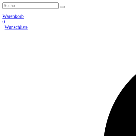
Zum
Search
Inhalt
for:
springen
Warenkorb
0
|
Wunschliste